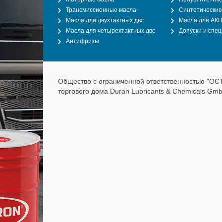
Трансмиссионные масла
Синтетические
Масла для двухтактных двс
Масла для АК
Масла для четырехтактных двс
Допуски и спе
Антифризы
Общество с ограниченной ответственностью "О
торгового дома Duran Lubricants & Chemicals Gm