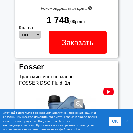
Рекомендованная цена
1 748
,00
р.
шт.
/
Кол-во:
Заказать
Fosser
Трансмиссионное масло
FOSSER DSG Fluid, 1л
Этот сайт использует cookies для аналитики, персонализации и
рекламы. Вы можете изменить параметры cookie в любое время
ОК
в настройках браузера. Подробнее о
Политике
X
конфиденциальности
. Продолжая просматривать страницу, вы
соглашаетесь на использование нами файлов cookie