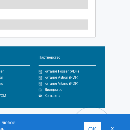
Партнёрство
ser
каталог Fosser (PDF)
on
каталог Astron (PDF)
no
каталог Vitano (PDF)
Дилерство
 ГСМ
Контакты
в любое
ОК
 вы
X