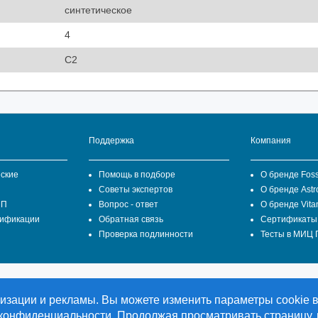
синтетическое
4
C2
Поддержка
Компания
ские
Помощь в подборе
О бренде Fos
Советы экспертов
О бренде Astr
ПП
Вопрос - ответ
О бренде Vita
цификации
Обратная связь
Сертификаты
Проверка подлинности
Тесты в МИЦ
СТ ВЕСТ ГРУПП" является официальным представителем
ализации и рекламы. Вы можете изменить параметры cookie 
bH в Российской Федерации.
 конфиденциальности
. Продолжая просматривать страницу,