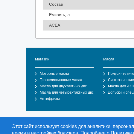
Состав
Емкость, л
ACEA
Магазин
Масла
Моторные масла
Полусинтетиче
Трансмиссионные масла
Синтетические
Масла для двухтактных двс
Масла для АК
Масла для четырехтактных двс
Допуски и спе
Антифризы
Общество с ограниченной ответственностью "О
Этот сайт использует cookies для аналитики, персон
торгового дома Duran Lubricants & Chemicals Gm
время в настройках браузера. Подробнее о
Политике