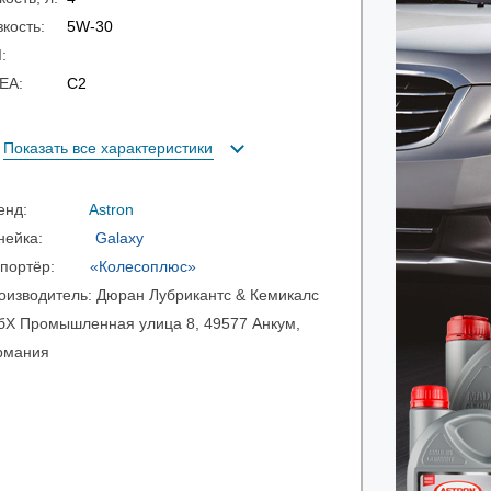
зкость:
5W-30
PI:
CEA:
C2
Показать все характеристики
ренд:
Astron
инейка:
Galaxy
мпортёр:
«Колесоплюс»
оизводитель:
Дюран Лубрикантс & Кемикалс
бХ Промышленная улица 8, 49577 Анкум,
рмания