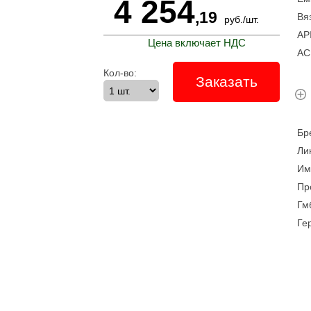
4 254
,19
Вя
руб.
/
шт.
A
Цена включает НДС
A
Кол-во:
Заказать
Б
Л
И
Пр
Гм
Ге