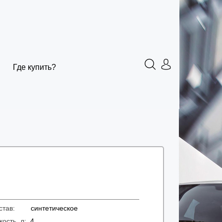
Где купить?
остав:
синтетическое
кость, л:
4