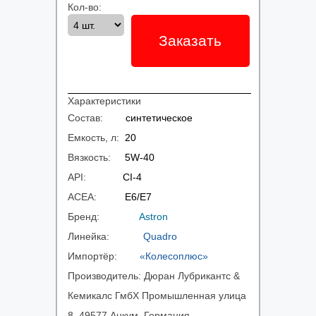
Кол-во:
Заказать
Характеристики
Состав:
синтетическое
Емкость, л:
20
Вязкость:
5W-40
API:
CI-4
ACEA:
E6/E7
Бренд:
Astron
Линейка:
Quadro
Импортёр:
«Колесоплюс»
Производитель:
Дюран Лубрикантс &
Кемикалс ГмбХ Промышленная улица
8, 49577 Анкум, Германия