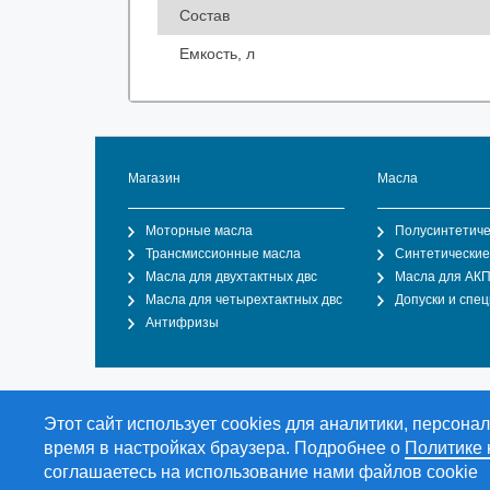
Состав
Емкость, л
Магазин
Масла
Моторные масла
Полусинтетиче
Трансмиссионные масла
Синтетические
Масла для двухтактных двс
Масла для АК
Масла для четырехтактных двс
Допуски и спе
Антифризы
Общество с ограниченной ответственностью "О
Этот сайт использует cookies для аналитики, персон
торгового дома Duran Lubricants & Chemicals Gm
время в настройках браузера. Подробнее о
Политике
соглашаетесь на использование нами файлов cookie