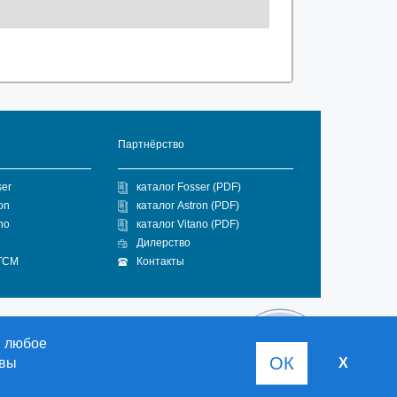
Партнёрство
ser
каталог Fosser (PDF)
on
каталог Astron (PDF)
no
каталог Vitano (PDF)
Дилерство
 ГСМ
Контакты
в любое
ОК
 вы
X