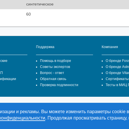
синтетическое
60
Поддержка
Компания
ские
Помощь в подборе
О бренде Fos
Советы экспертов
О бренде Astr
ПП
Вопрос - ответ
О бренде Vita
цификации
Обратная связь
Сертификаты
Проверка подлинности
Тесты в МИЦ
СТ ВЕСТ ГРУПП" является официальным представителем
ализации и рекламы. Вы можете изменить параметры cookie 
bH в Российской Федерации.
 конфиденциальности
. Продолжая просматривать страницу,
© Все права защищены "Duran Lubricants & Chemicals GmbH" 2022