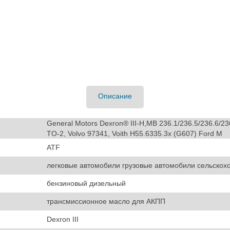
Описание
General Motors Dexron® III-H,MB 236.1/236.5/236.6/236.
TO-2, Volvo 97341, Voith H55.6335.3x (G607) Ford M
ATF
легковые автомобили грузовые автомобили сельскох
бензиновый дизельный
трансмиссионное масло для АКПП
Dexron III