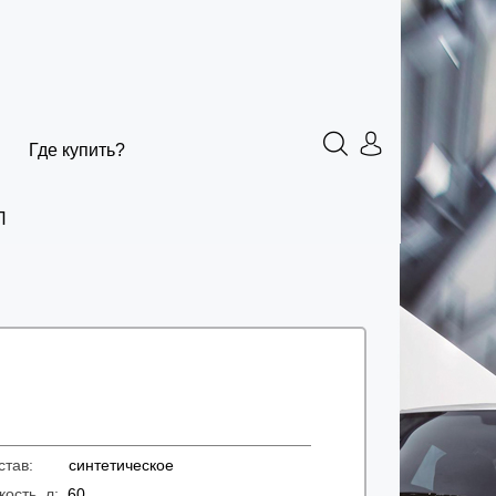
Где купить?
Л
остав:
синтетическое
кость, л:
60