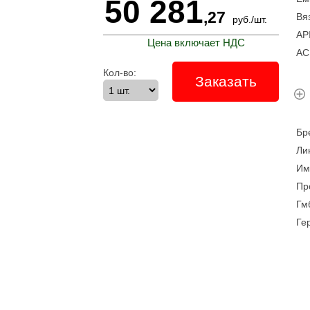
50 281
,27
Вя
руб.
/
шт.
A
Цена включает НДС
A
Кол-во:
Заказать
Б
Л
И
Пр
Гм
Ге