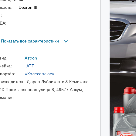
зкость:
Dexron III
PI:
CEA:
Показать все характеристики
ренд:
Astron
инейка:
ATF
мпортёр:
«Колесоплюс»
оизводитель:
Дюран Лубрикантс & Кемикалс
бХ Промышленная улица 8, 49577 Анкум,
рмания