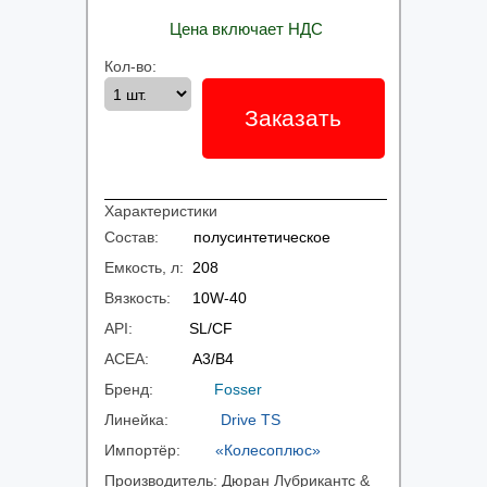
Цена включает НДС
Кол-во:
Заказать
Характеристики
Состав:
полусинтетическое
Емкость, л:
208
Вязкость:
10W-40
API:
SL/CF
ACEA:
A3/B4
Бренд:
Fosser
Линейка:
Drive TS
Импортёр:
«Колесоплюс»
Производитель:
Дюран Лубрикантс &