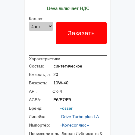
Цена включает НДС
Кол-во:
Заказать
Характеристики
Состав:
синтетическое
Емкость, л:
20
Вязкость:
10W-40
API:
CK-4
ACEA:
E6/E7/E9
Бренд:
Fosser
Линейка:
Drive Turbo plus LA
Импортёр:
«Колесоплюс»
Производитель:
Дюран Лубрикантс &