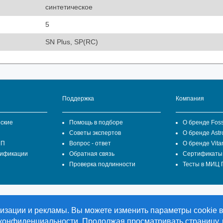
синтетическое
5
SN Plus, SP(RC)
Поддержка
Компания
ские
Помощь в подборе
О бренде Fos
Советы экспертов
О бренде Astr
ПП
Вопрос - ответ
О бренде Vita
цификации
Обратная связь
Сертификаты
Проверка подлинности
Тесты в МИЦ
СТ ВЕСТ ГРУПП" является официальным представителем
ализации и рекламы. Вы можете изменить параметры cookie 
bH в Российской Федерации.
 конфиденциальности
. Продолжая просматривать страницу,