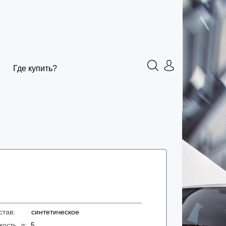
Где купить?
остав:
синтетическое
кость, л:
5