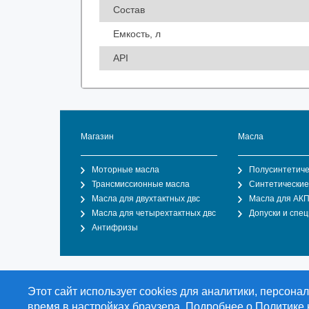
Состав
Емкость, л
API
Магазин
Масла
Моторные масла
Полусинтетиче
Трансмиссионные масла
Синтетические
Масла для двухтактных двс
Масла для АК
Масла для четырехтактных двс
Допуски и спе
Антифризы
Общество с ограниченной ответственностью "О
Этот сайт использует cookies для аналитики, персон
торгового дома Duran Lubricants & Chemicals Gm
время в настройках браузера. Подробнее о
Политике