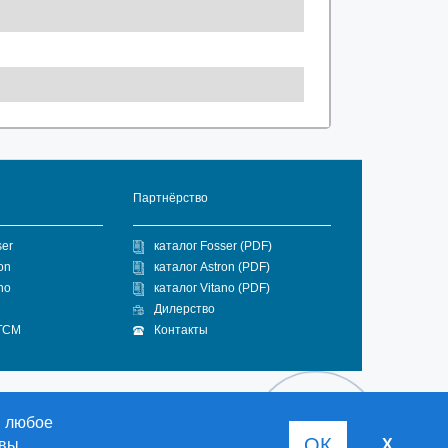
Партнёрство
ser
каталог Fosser (PDF)
on
каталог Astron (PDF)
no
каталог Vitano (PDF)
Дилерство
 ГСМ
Контакты
в любое
ОК
 вы
X