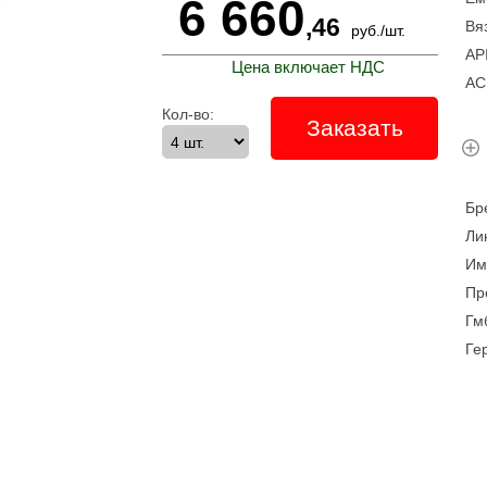
6 660
,46
Вя
руб.
/
шт.
A
Цена включает НДС
A
Кол-во:
Заказать
Б
Л
И
Пр
Гм
Ге