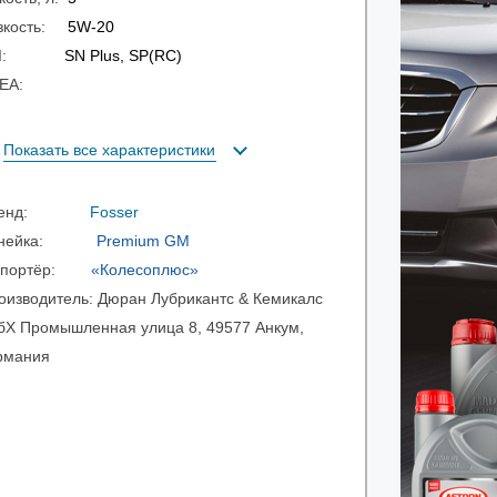
зкость:
5W-20
PI:
SN Plus, SP(RC)
CEA:
Показать все характеристики
ренд:
Fosser
инейка:
Premium GM
мпортёр:
«Колесоплюс»
оизводитель:
Дюран Лубрикантс & Кемикалс
бХ Промышленная улица 8, 49577 Анкум,
рмания