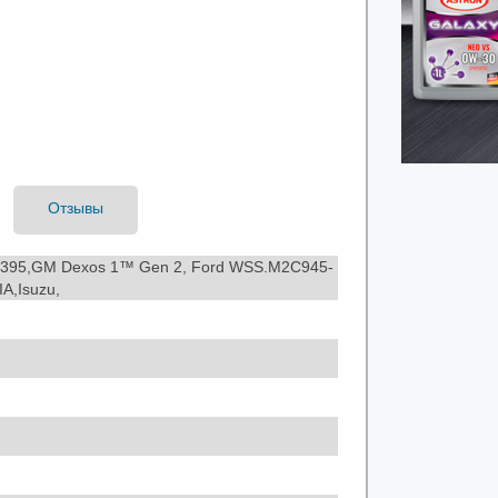
Отзывы
MS6395,GM Dexos 1™ Gen 2, Ford WSS.M2C945-
A,Isuzu,