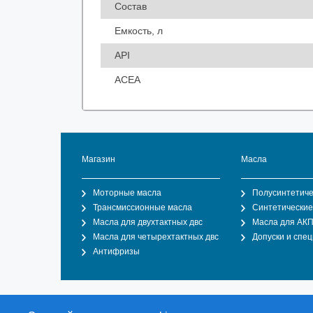
Состав
Емкость, л
API
ACEA
Магазин
Масла
Моторные масла
Полусинтетиче
Трансмиссионные масла
Синтетические
Масла для двухтактных двс
Масла для АК
Масла для четырехтактных двс
Допуски и спе
Антифризы
Общество с ограниченной ответственностью "О