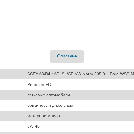
Описание
ACEA A3/B4 • API SL/CF VW Norm 505.01, Ford WSS-
Premium PD
легковые автомобили
бензиновый дизельный
моторное масло
5W-40