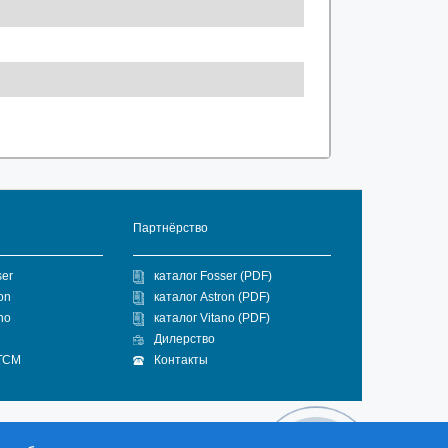
Партнёрство
ser
каталог Fosser (PDF)
on
каталог Astron (PDF)
no
каталог Vitano (PDF)
Дилерство
 ГСМ
Контакты