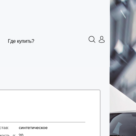
Где купить?
остав:
синтетическое
кость, л:
20