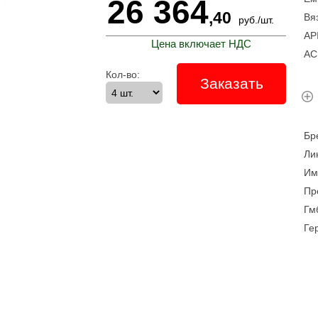
26 364
,40
Вя
руб.
/
шт.
A
Цена включает НДС
A
Кол-во:
Заказать
Б
Л
И
Пр
Гм
Ге