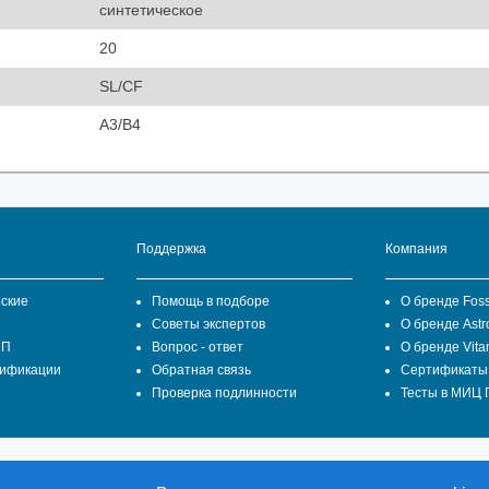
синтетическое
20
SL/CF
A3/B4
Поддержка
Компания
ские
Помощь в подборе
О бренде Fos
Советы экспертов
О бренде Astr
ПП
Вопрос - ответ
О бренде Vita
цификации
Обратная связь
Сертификаты
Проверка подлинности
Тесты в МИЦ
СТ ВЕСТ ГРУПП" является официальным представителем