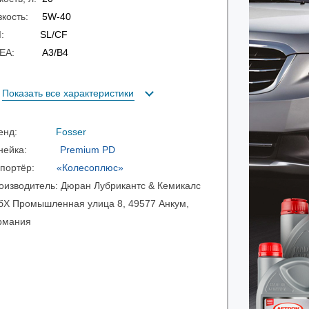
зкость:
5W-40
PI:
SL/CF
CEA:
A3/B4
Показать все характеристики
ренд:
Fosser
инейка:
Premium PD
мпортёр:
«Колесоплюс»
оизводитель:
Дюран Лубрикантс & Кемикалс
бХ Промышленная улица 8, 49577 Анкум,
рмания