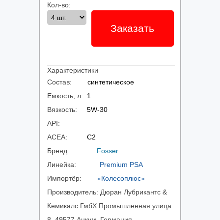
Кол-во:
Заказать
Характеристики
Состав:
синтетическое
Емкость, л:
1
Вязкость:
5W-30
API:
ACEA:
C2
Бренд:
Fosser
Линейка:
Premium PSA
Импортёр:
«Колесоплюс»
Производитель:
Дюран Лубрикантс &
Кемикалс ГмбХ Промышленная улица
8, 49577 Анкум, Германия