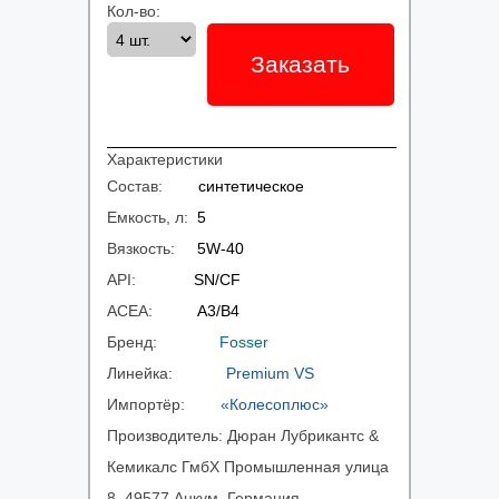
Кол-во:
Заказать
Характеристики
Состав:
синтетическое
Емкость, л:
5
Вязкость:
5W-40
API:
SN/CF
ACEA:
A3/B4
Бренд:
Fosser
Линейка:
Premium VS
Импортёр:
«Колесоплюс»
Производитель:
Дюран Лубрикантс &
Кемикалс ГмбХ Промышленная улица
8, 49577 Анкум, Германия